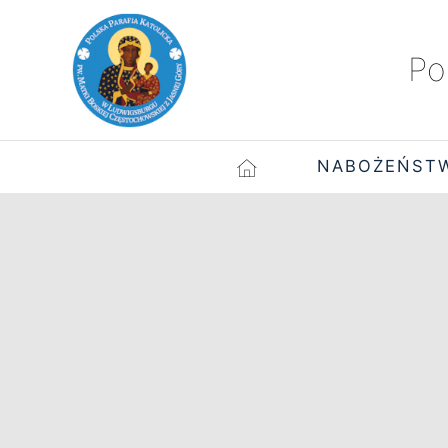
Po
NABOŻEŃST