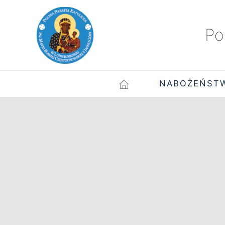
Po
NABOŻEŃST