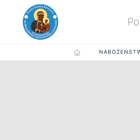
Po
NABOŻEŃST