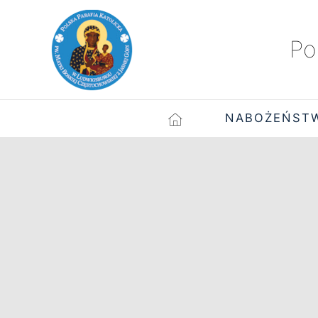
Po
NABOŻEŃST