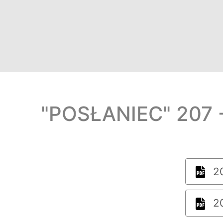
"POSŁANIEC" 207 -
20
20