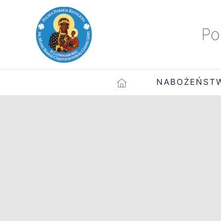
Po
NABOŻEŃST