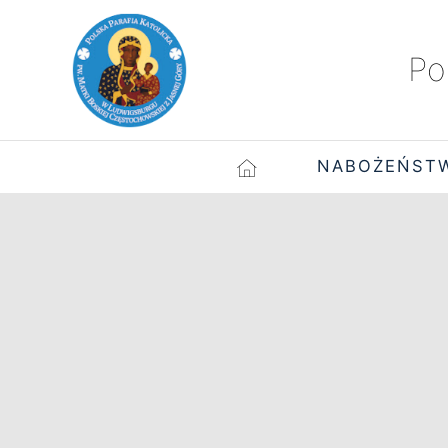
Po
NABOŻEŃST