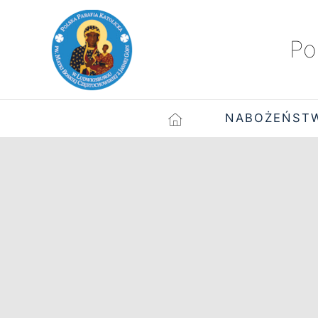
Po
NABOŻEŃST