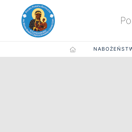
Po
NABOŻEŃST