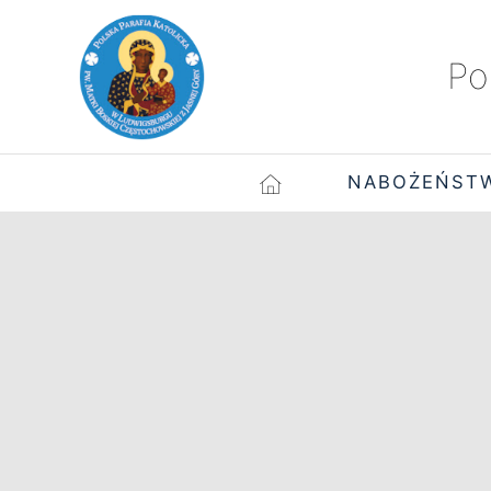
Po
NABOŻEŃST